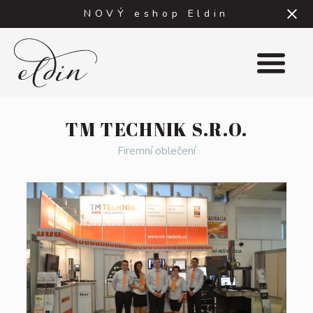
NOVÝ eshop Eldin
DO OBCHODU
TM TECHNIK S.R.O.
HLÁŠENÍ
Firemní oblečení
E-
mail
Heslo