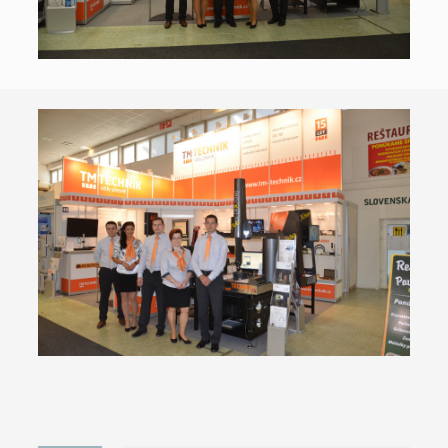
PŘIHLÁSIT
SE
Registrace
Zapomněl/a
jsme heslo